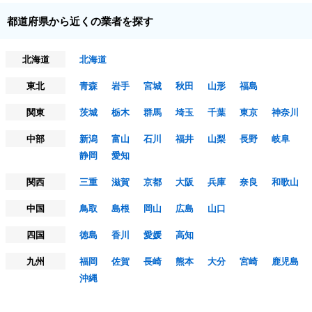
都道府県から近くの業者を探す
北海道
北海道
東北
青森
岩手
宮城
秋田
山形
福島
関東
茨城
栃木
群馬
埼玉
千葉
東京
神奈川
中部
新潟
富山
石川
福井
山梨
長野
岐阜
静岡
愛知
関西
三重
滋賀
京都
大阪
兵庫
奈良
和歌山
中国
鳥取
島根
岡山
広島
山口
四国
徳島
香川
愛媛
高知
九州
福岡
佐賀
長崎
熊本
大分
宮崎
鹿児島
沖縄