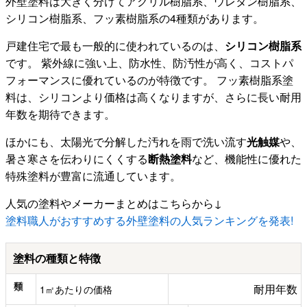
外壁塗料は大きく分けてアクリル樹脂系、ウレタン樹脂系、
シリコン樹脂系、フッ素樹脂系の4種類があります。
戸建住宅で最も一般的に使われているのは、
シリコン樹脂系
です。 紫外線に強い上、防水性、防汚性が高く、コストパ
フォーマンスに優れているのが特徴です。 フッ素樹脂系塗
料は、シリコンより価格は高くなりますが、さらに長い耐用
年数を期待できます。
ほかにも、太陽光で分解した汚れを雨で洗い流す
光触媒
や、
暑さ寒さを伝わりにくくする
断熱塗料
など、機能性に優れた
特殊塗料が豊富に流通しています。
人気の塗料やメーカーまとめはこちらから↓
塗料職人がおすすめする外壁塗料の人気ランキングを発表!
塗料の種類と特徴
耐用年数
1㎡あたりの価格