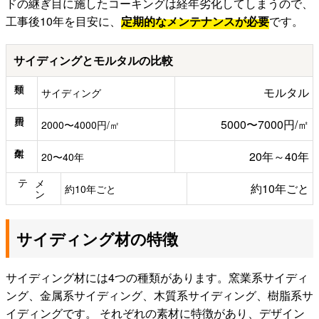
ドの継ぎ目に施したコーキングは経年劣化してしまうので、
工事後10年を目安に、
定期的なメンテナンスが必要
です。
サイディングとモルタルの比較
モルタル
サイディング
5000〜7000円/㎡
2000〜4000円/㎡
20年～40年
20〜40年
テ
メ
ン
約10年ごと
約10年ごと
サイディング材の特徴
サイディング材には4つの種類があります。窯業系サイディ
ング、金属系サイディング、木質系サイディング、樹脂系サ
イディングです。 それぞれの素材に特徴があり、デザイン