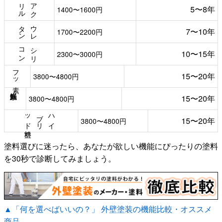
ル
ア
ク
リ
5〜8年
1400〜1600円
ン
ウ
レ
タ
7〜10年
1700〜2200円
ン
シ
リ
コ
10〜15年
2300〜3000円
フッ素
15〜20年
3800〜4800円
15〜20年
3800〜4800円
塗料
ハ
イ
ブ
リ
ッ
ド
15〜20年
3800〜4800円
塗料選びに迷ったら、あなたが欲しい機能にぴったりの塗料
を30秒で診断してみましょう。
▲「何を選べばいいの？」 外壁塗装の機能比較・オススメ
商品