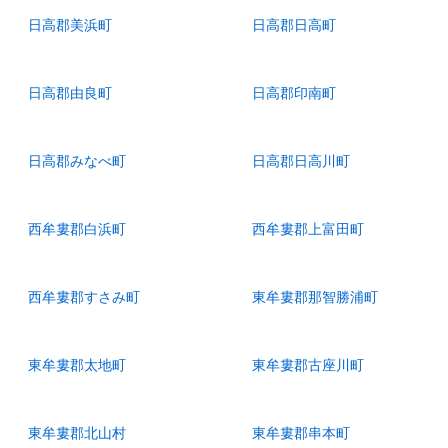
日高郡美浜町
日高郡日高町
日高郡由良町
日高郡印南町
日高郡みなべ町
日高郡日高川町
西牟婁郡白浜町
西牟婁郡上富田町
西牟婁郡すさみ町
東牟婁郡那智勝浦町
東牟婁郡太地町
東牟婁郡古座川町
東牟婁郡北山村
東牟婁郡串本町