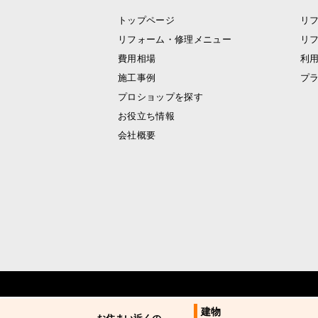
トップページ
リ
リフォーム・修理メニュー
リ
費用相場
利
施工事例
プ
プロショップを探す
お役立ち情報
会社概要
建物
建物
お住まい近くの
お住まい近くの