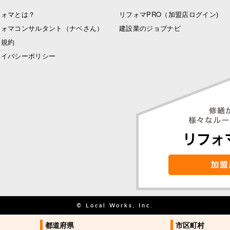
フォマとは？
リフォマPRO
（加盟店ログイン)
フォマコンサルタント（ナベさん）
建設業のジョブナビ
用規約
ライバシーポリシー
© Local Works, Inc.
都道府県
都道府県
市区町村
市区町村