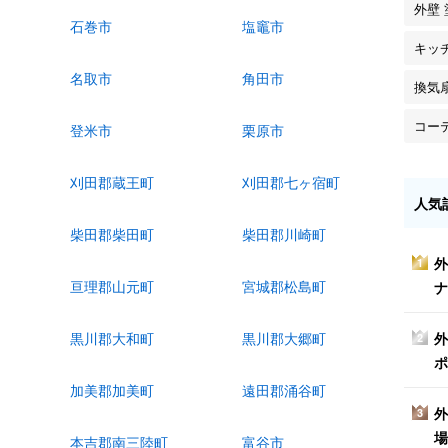
外壁 
石巻市
塩竈市
キッ
名取市
角田市
換気
コー
登米市
栗原市
刈田郡蔵王町
刈田郡七ヶ宿町
人気
柴田郡柴田町
柴田郡川崎町
外
1
亘理郡山元町
宮城郡松島町
ナ
外
黒川郡大和町
黒川郡大郷町
2
ポ
加美郡加美町
遠田郡涌谷町
外
3
場
本吉郡南三陸町
富谷市