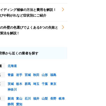
イディング補修の方法と費用を解説！
びや剥がれなど症状別にご紹介
の外壁の色選びでよくある5つの失敗と
策法を解説 !
府県から近くの業者を探す
道
北海道
北
青森
岩手
宮城
秋田
山形
福島
東
茨城
栃木
群馬
埼玉
千葉
東京
神奈川
部
新潟
富山
石川
福井
山梨
長野
岐阜
静岡
愛知