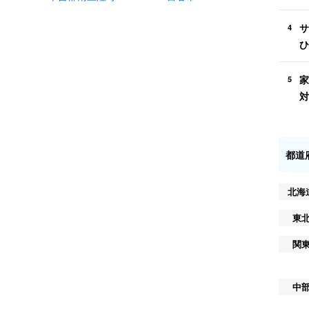
サ
4
ひ
家
5
対
都道
北海
東
関
中