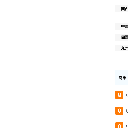
関
中
四
九
簡単