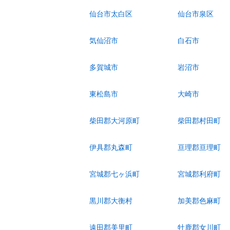
仙台市太白区
仙台市泉区
気仙沼市
白石市
多賀城市
岩沼市
東松島市
大崎市
柴田郡大河原町
柴田郡村田町
伊具郡丸森町
亘理郡亘理町
宮城郡七ヶ浜町
宮城郡利府町
黒川郡大衡村
加美郡色麻町
遠田郡美里町
牡鹿郡女川町