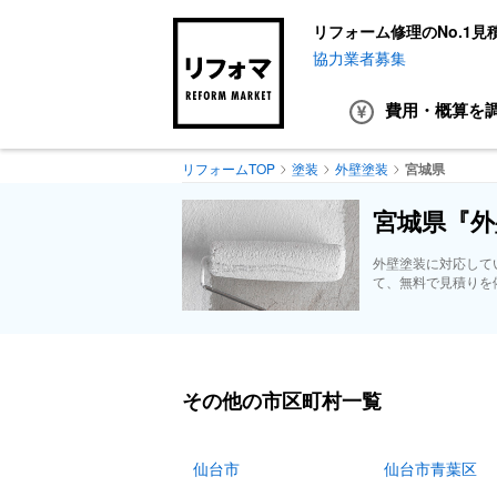
リフォーム修理のNo.1見
協力業者募集
費用・概算
を
リフォームTOP
塗装
外壁塗装
宮城県
宮城県『外
外壁塗装に対応して
て、無料で見積りを
その他の市区町村一覧
仙台市
仙台市青葉区