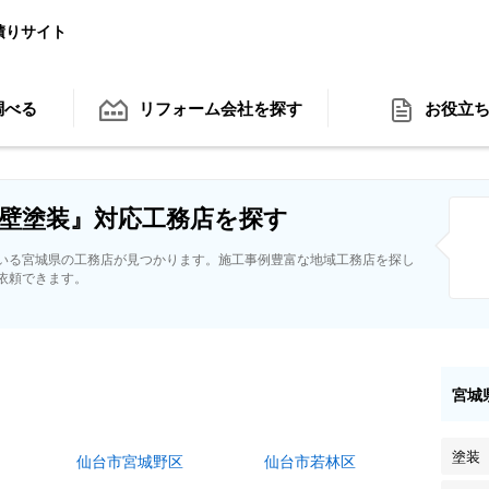
積りサイト
調べる
リフォーム会社
を探す
お役立
壁塗装』対応工務店を探す
いる宮城県の工務店が見つかります。施工事例豊富な地域工務店を探し
依頼できます。
宮城
塗装
仙台市宮城野区
仙台市若林区