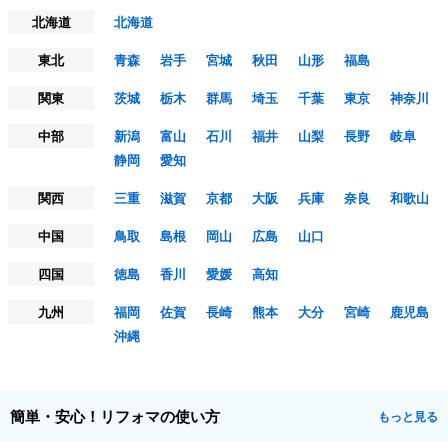
北海道
北海道
東北
青森
岩手
宮城
秋田
山形
福島
関東
茨城
栃木
群馬
埼玉
千葉
東京
神奈川
中部
新潟
富山
石川
福井
山梨
長野
岐阜
静岡
愛知
関西
三重
滋賀
京都
大阪
兵庫
奈良
和歌山
中国
鳥取
島根
岡山
広島
山口
四国
徳島
香川
愛媛
高知
九州
福岡
佐賀
長崎
熊本
大分
宮崎
鹿児島
沖縄
簡単・安心！リフォマの使い方
もっと見る