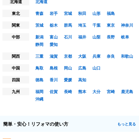
北海道
北海道
東北
青森
岩手
宮城
秋田
山形
福島
関東
茨城
栃木
群馬
埼玉
千葉
東京
神奈川
中部
新潟
富山
石川
福井
山梨
長野
岐阜
静岡
愛知
関西
三重
滋賀
京都
大阪
兵庫
奈良
和歌山
中国
鳥取
島根
岡山
広島
山口
四国
徳島
香川
愛媛
高知
九州
福岡
佐賀
長崎
熊本
大分
宮崎
鹿児島
沖縄
簡単・安心！リフォマの使い方
もっと見る