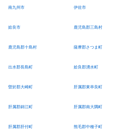
南九州市
伊佐市
姶良市
鹿児島郡三島村
鹿児島郡十島村
薩摩郡さつま町
出水郡長島町
姶良郡湧水町
曽於郡大崎町
肝属郡東串良町
肝属郡錦江町
肝属郡南大隅町
肝属郡肝付町
熊毛郡中種子町