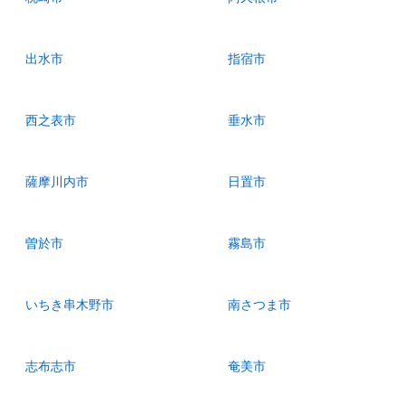
出水市
指宿市
西之表市
垂水市
薩摩川内市
日置市
曽於市
霧島市
いちき串木野市
南さつま市
志布志市
奄美市