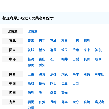
都道府県から近くの業者を探す
北海道
北海道
東北
青森
岩手
宮城
秋田
山形
福島
関東
茨城
栃木
群馬
埼玉
千葉
東京
神奈川
中部
新潟
富山
石川
福井
山梨
長野
岐阜
静岡
愛知
関西
三重
滋賀
京都
大阪
兵庫
奈良
和歌山
中国
鳥取
島根
岡山
広島
山口
四国
徳島
香川
愛媛
高知
九州
福岡
佐賀
長崎
熊本
大分
宮崎
鹿児島
沖縄