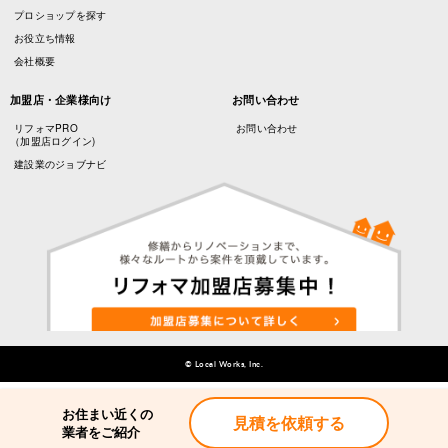
プロショップを探す
お役立ち情報
会社概要
加盟店・企業様向け
お問い合わせ
リフォマPRO
お問い合わせ
（加盟店ログイン)
建設業のジョブナビ
© Local Works, Inc.
お住まい近くの
お住まい近くの
見積を依頼する
見積を依頼する
業者をご紹介
業者をご紹介