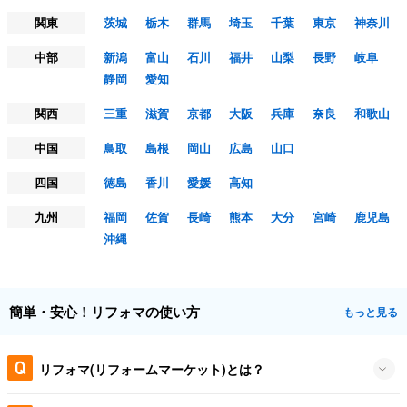
関東
茨城
栃木
群馬
埼玉
千葉
東京
神奈川
中部
新潟
富山
石川
福井
山梨
長野
岐阜
静岡
愛知
関西
三重
滋賀
京都
大阪
兵庫
奈良
和歌山
中国
鳥取
島根
岡山
広島
山口
四国
徳島
香川
愛媛
高知
九州
福岡
佐賀
長崎
熊本
大分
宮崎
鹿児島
沖縄
簡単・安心！リフォマの使い方
もっと見る
リフォマ(リフォームマーケット)とは？