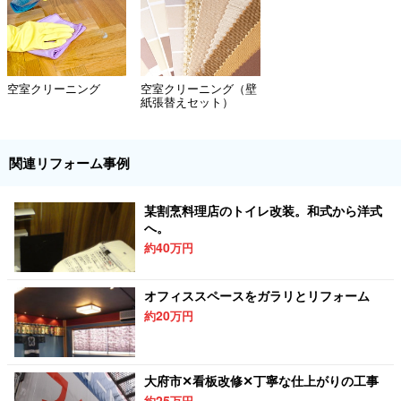
空室クリーニング
空室クリーニング（壁
紙張替えセット）
関連リフォーム事例
某割烹料理店のトイレ改装。和式から洋式
へ。
40
約
万円
オフィススペースをガラリとリフォーム
20
約
万円
大府市✕看板改修✕丁寧な仕上がりの工事
25
約
万円