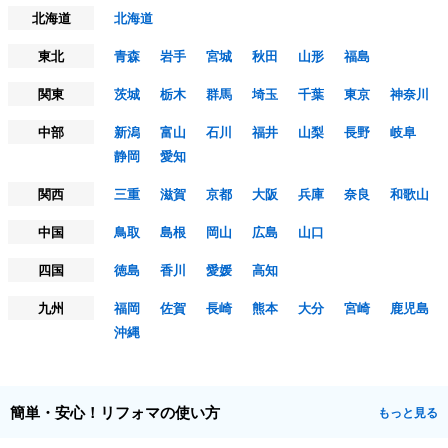
北海道
北海道
東北
青森
岩手
宮城
秋田
山形
福島
関東
茨城
栃木
群馬
埼玉
千葉
東京
神奈川
中部
新潟
富山
石川
福井
山梨
長野
岐阜
静岡
愛知
関西
三重
滋賀
京都
大阪
兵庫
奈良
和歌山
中国
鳥取
島根
岡山
広島
山口
四国
徳島
香川
愛媛
高知
九州
福岡
佐賀
長崎
熊本
大分
宮崎
鹿児島
沖縄
簡単・安心！リフォマの使い方
もっと見る