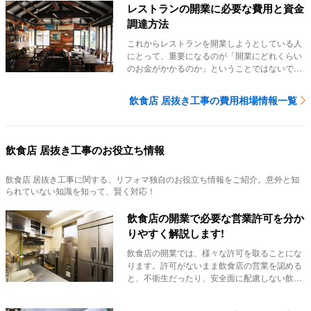
レストランの開業に必要な費用と資金
調達方法
これからレストランを開業しようとしている人
にとって、重要になるのが「開業にどれくらい
のお金がかかるのか」ということではないでし
ょうか。ほ...
飲食店 居抜き工事の費用相場情報一覧
飲食店 居抜き工事のお役立ち情報
飲食店 居抜き工事
に関する、リフォマ独自のお役立ち情報をご紹介。意外と知
られていない知識を知って、賢く対応！
飲食店の開業で必要な営業許可を分か
りやすく解説します!
飲食店の開業では、様々な許可を取ることにな
ります。許可がないまま飲食店の営業を認める
と、不衛生だったり、安全面に配慮しない飲食
店が増えて...