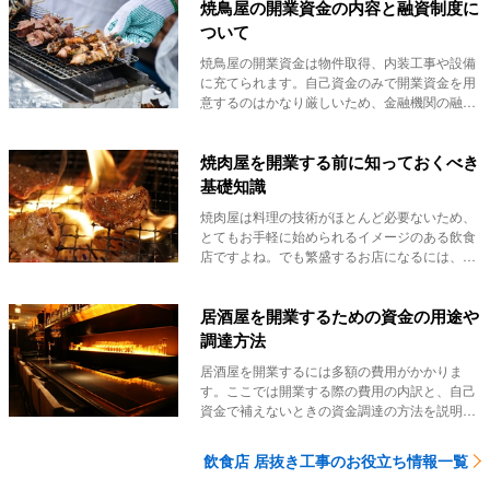
焼鳥屋の開業資金の内容と融資制度に
ついて
焼鳥屋の開業資金は物件取得、内装工事や設備
に充てられます。自己資金のみで開業資金を用
意するのはかなり厳しいため、金融機関の融資
制度を利用...
焼肉屋を開業する前に知っておくべき
基礎知識
焼肉屋は料理の技術がほとんど必要ないため、
とてもお手軽に始められるイメージのある飲食
店ですよね。でも繁盛するお店になるには、開
業までにし...
居酒屋を開業するための資金の用途や
調達方法
居酒屋を開業するには多額の費用がかかりま
す。ここでは開業する際の費用の内訳と、自己
資金で補えないときの資金調達の方法を説明し
ています。ま...
飲食店 居抜き工事のお役立ち情報一覧