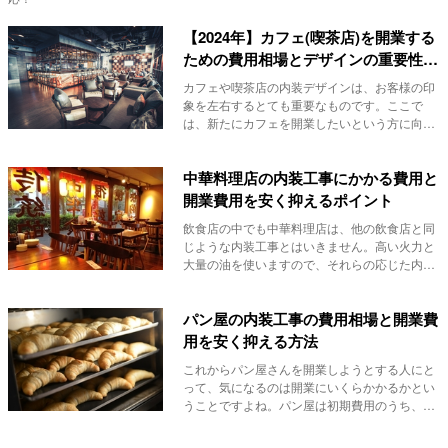
【2024年】カフェ(喫茶店)を開業する
ための費用相場とデザインの重要性を
解説!
カフェや喫茶店の内装デザインは、お客様の印
象を左右するとても重要なものです。ここで
は、新たにカフェを開業したいという方に向け
て、内装デザ...
中華料理店の内装工事にかかる費用と
開業費用を安く抑えるポイント
飲食店の中でも中華料理店は、他の飲食店と同
じような内装工事とはいきません。高い火力と
大量の油を使いますので、それらの応じた内装
工事が必要...
パン屋の内装工事の費用相場と開業費
用を安く抑える方法
これからパン屋さんを開業しようとする人にと
って、気になるのは開業にいくらかかるかとい
うことですよね。パン屋は初期費用のうち、内
装費用が占...