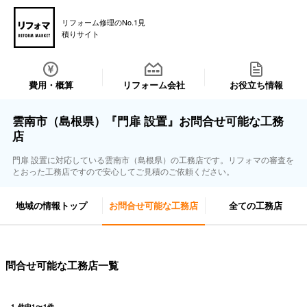
リフォーム修理のNo.1見
積りサイト
費用・概算
リフォーム会社
お役立ち情報
雲南市（島根県）『門扉 設置』お問合せ可能な工務
店
門扉 設置に対応している雲南市（島根県）の工務店です。リフォマの審査を
とおった工務店ですので安心してご見積のご依頼ください。
地域の情報トップ
お問合せ可能な工務店
全ての工務店
問合せ可能な工務店一覧
1
件中
1
〜
1
件