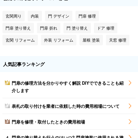
玄関周り
内装
門 デザイン
門扉 修理
門扉 塗り替え
門扉 折れ
門 塗り替え
ドア 修理
玄関 リフォーム
外装 リフォーム
屋根 塗装
天窓 修理
人気記事ランキング
門扉の修理方法を分かりやすく解説 DIYでできることも紹
1
介します
表札の取り付けを業者に依頼した時の費用相場について
2
門扉を修理・取付したときの費用相場
3
門扉の塗り替えを行うのはいつ? 門扉塗装に使用される塗
4