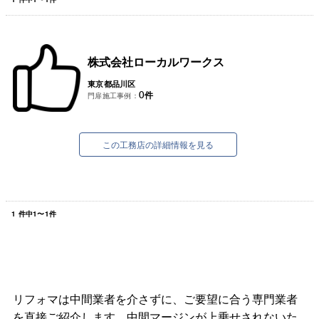
株式会社ローカルワークス
東京都品川区
0
件
門扉施工事例：
この工務店の詳細情報を見る
1
件中
1
〜
1
件
リフォマは中間業者を介さずに、ご要望に合う専門業者
を直接ご紹介します。中間マージンが上乗せされないた