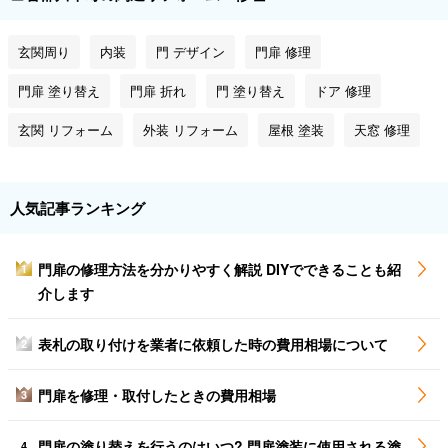
玄関周り
内装
門 デザイン
門扉 修理
門扉 塗り替え
門扉 折れ
門 塗り替え
ドア 修理
玄関 リフォーム
外装 リフォーム
屋根 塗装
天窓 修理
人気記事ランキング
門扉の修理方法を分かりやすく解説 DIYでできることも紹
1
介します
表札の取り付けを業者に依頼した時の費用相場について
2
門扉を修理・取付したときの費用相場
3
門扉の塗り替えを行うのはいつ? 門扉塗装に使用される塗
4