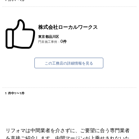
株式会社ローカルワークス
東京都品川区
0
件
門扉施工事例：
この工務店の詳細情報を見る
1
件中
1
〜
1
件
リフォマは中間業者を介さずに、ご要望に合う専門業者
を直接ご紹介します。中間マージンが上乗せされないた