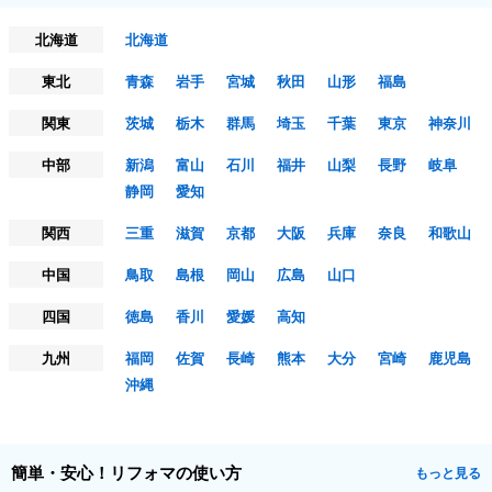
北海道
北海道
東北
青森
岩手
宮城
秋田
山形
福島
関東
茨城
栃木
群馬
埼玉
千葉
東京
神奈川
中部
新潟
富山
石川
福井
山梨
長野
岐阜
静岡
愛知
関西
三重
滋賀
京都
大阪
兵庫
奈良
和歌山
中国
鳥取
島根
岡山
広島
山口
四国
徳島
香川
愛媛
高知
九州
福岡
佐賀
長崎
熊本
大分
宮崎
鹿児島
沖縄
簡単・安心！リフォマの使い方
もっと見る