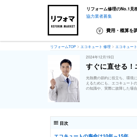
リフォーム修理のNo.1見
協力業者募集
費用・概算
を
リフォームTOP
エコキュート 修理
エコキュート
2024年12月19日
すぐに直せる！
光熱費の節約に役立ち、環境
えるためにも、エコキュート
の知識や、実際に故障した場
目次
エコキュートの寿命は10年～15年