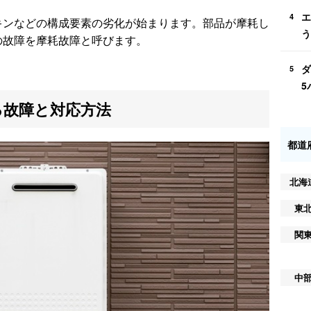
エ
4
キンなどの構成要素の劣化が始まります。部品が摩耗し
う
の故障を摩耗故障と呼びます。
ダ
5
5
る故障と対応方法
都道
北海
東
関
中