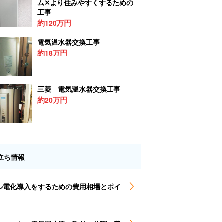
ム✕より住みやすくするための
工事
約
万円
120
電気温水器交換工事
約
万円
18
三菱 電気温水器交換工事
約
万円
20
立ち情報
ル電化導入をするための費用相場とポイ