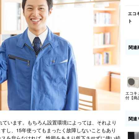
エコ
ト
関連
エコキ
付【商
関連
れています。もちろん設置環境によっては、それより
すし、15年使ってもまったく故障しないこともあり
ンスを怠らなければ、性能をあまり低下させずに使い続