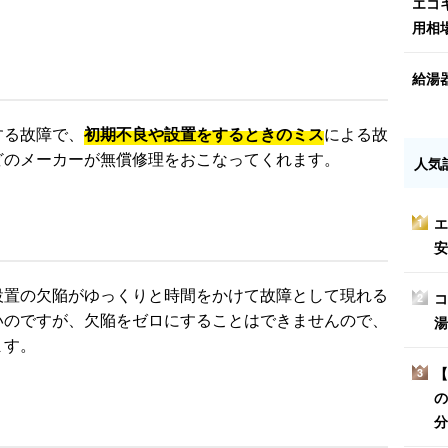
エコ
用相
給湯
する故障で、
初期不良や設置をするときのミス
による故
どのメーカーが無償修理をおこなってくれます。
人気
エ
1
安
設置の欠陥がゆっくりと時間をかけて故障として現れる
コ
2
いのですが、欠陥をゼロにすることはできませんので、
湯
ます。
【
3
の
分