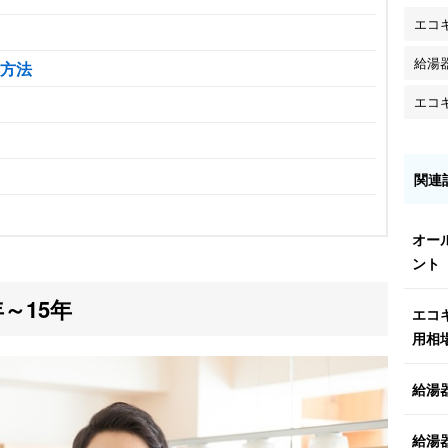
エコ
給湯
方法
エコ
関連
オー
ント
～15年
エコ
用相
給湯
給湯