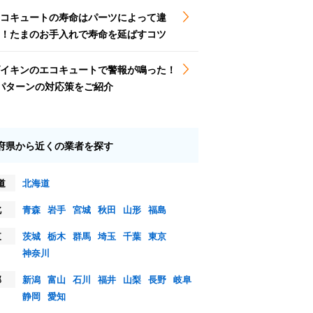
コキュートの寿命はパーツによって違
！たまのお手入れで寿命を延ばすコツ
イキンのエコキュートで警報が鳴った！
パターンの対応策をご紹介
府県から近くの業者を探す
道
北海道
北
青森
岩手
宮城
秋田
山形
福島
東
茨城
栃木
群馬
埼玉
千葉
東京
神奈川
部
新潟
富山
石川
福井
山梨
長野
岐阜
静岡
愛知