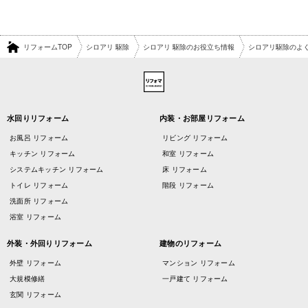
リフォームTOP
シロアリ 駆除
シロアリ 駆除のお役立ち情報
シロアリ駆除のよ
水回りリフォーム
内装・お部屋リフォーム
お風呂 リフォーム
リビング リフォーム
キッチン リフォーム
和室 リフォーム
システムキッチン リフォーム
床 リフォーム
トイレ リフォーム
階段 リフォーム
洗面所 リフォーム
浴室 リフォーム
外装・外回りリフォーム
建物のリフォーム
外壁 リフォーム
マンション リフォーム
大規模修繕
一戸建て リフォーム
玄関 リフォーム