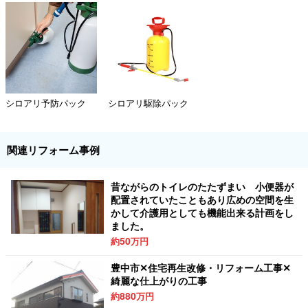
シロアリ予防パック
シロアリ駆除パック
関連リフォーム事例
昔ながらのトイレのたたずまい 小便器が
配置されていたこともあり広めの空間を生
かして介護用としても機能出来る計画をし
ました。
50
約
万円
豊中市✕住宅再生改修・リフォーム工事✕
綺麗な仕上がりの工事
880
約
万円