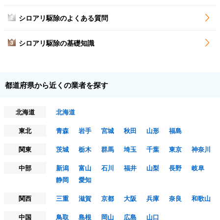
シロアリ駆除のよくある質問
2
シロアリ駆除の基礎知識
3
都道府県から近くの業者を探す
北海道
北海道
東北
青森
岩手
宮城
秋田
山形
福島
関東
茨城
栃木
群馬
埼玉
千葉
東京
神奈川
中部
新潟
富山
石川
福井
山梨
長野
岐阜
静岡
愛知
関西
三重
滋賀
京都
大阪
兵庫
奈良
和歌山
中国
鳥取
島根
岡山
広島
山口