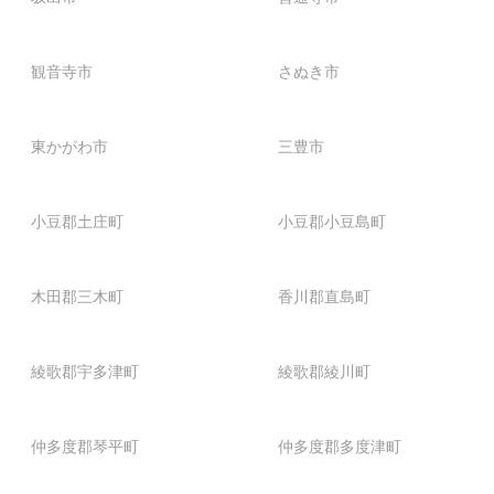
観音寺市
さぬき市
東かがわ市
三豊市
小豆郡土庄町
小豆郡小豆島町
木田郡三木町
香川郡直島町
綾歌郡宇多津町
綾歌郡綾川町
仲多度郡琴平町
仲多度郡多度津町