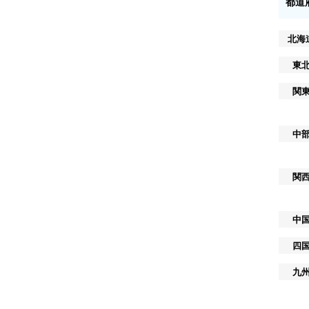
都道
北海
東
関
中
関
中
四
九