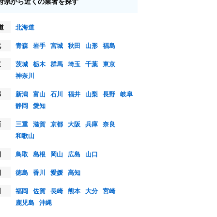
府県から近くの業者を探す
道
北海道
北
青森
岩手
宮城
秋田
山形
福島
東
茨城
栃木
群馬
埼玉
千葉
東京
神奈川
部
新潟
富山
石川
福井
山梨
長野
岐阜
静岡
愛知
西
三重
滋賀
京都
大阪
兵庫
奈良
和歌山
国
鳥取
島根
岡山
広島
山口
国
徳島
香川
愛媛
高知
州
福岡
佐賀
長崎
熊本
大分
宮崎
鹿児島
沖縄