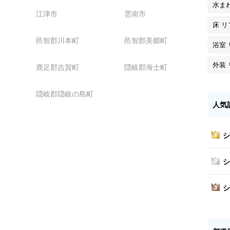
水ま
江津市
雲南市
床 
邑智郡川本町
邑智郡美郷町
浴室
外装
鹿足郡吉賀町
隠岐郡海士町
隠岐郡隠岐の島町
人気
シ
1
シ
2
シ
3