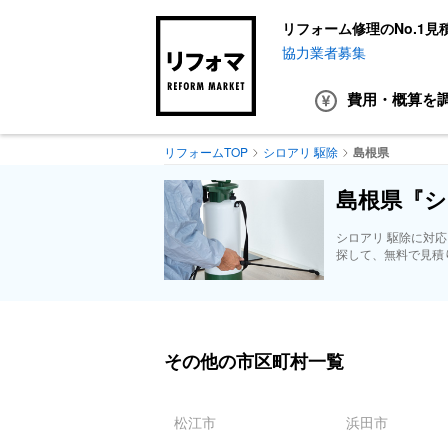
リフォーム修理のNo.1見
協力業者募集
費用・概算
を
リフォームTOP
シロアリ 駆除
島根県
島根県『シ
シロアリ 駆除に対
探して、無料で見積
その他の市区町村一覧
松江市
浜田市