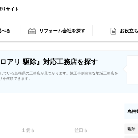
積りサイト
調べる
リフォーム会社
を探す
お役立
ロアリ 駆除』対応工務店を探す
応している島根県の工務店が見つかります。施工事例豊富な地域工務店を
りを依頼できます。
島根
駆除
出雲市
益田市