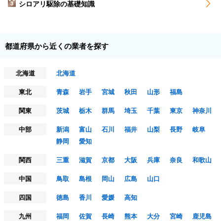
シロアリ駆除の基礎知識
3
都道府県から近くの業者を探す
北海道
北海道
東北
青森
岩手
宮城
秋田
山形
福島
関東
茨城
栃木
群馬
埼玉
千葉
東京
神奈川
中部
新潟
富山
石川
福井
山梨
長野
岐阜
静岡
愛知
関西
三重
滋賀
京都
大阪
兵庫
奈良
和歌山
中国
鳥取
島根
岡山
広島
山口
四国
徳島
香川
愛媛
高知
九州
福岡
佐賀
長崎
熊本
大分
宮崎
鹿児島