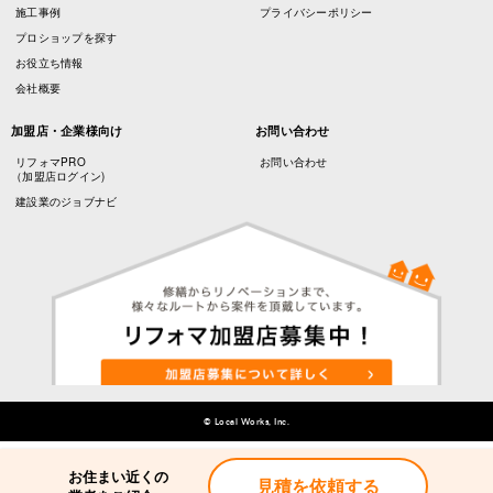
施工事例
プライバシーポリシー
プロショップを探す
お役立ち情報
会社概要
加盟店・企業様向け
お問い合わせ
リフォマPRO
お問い合わせ
（加盟店ログイン)
建設業のジョブナビ
© Local Works, Inc.
お住まい近くの
お住まい近くの
見積を依頼する
見積を依頼する