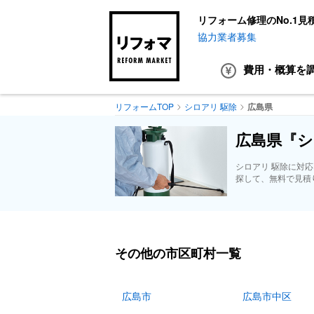
リフォーム修理のNo.1見
協力業者募集
費用・概算
を
リフォームTOP
シロアリ 駆除
広島県
広島県『シ
シロアリ 駆除に対
探して、無料で見積
その他の市区町村一覧
広島市
広島市中区