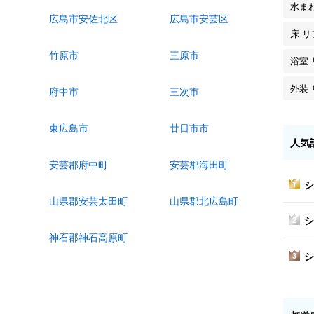
水ま
広島市安佐北区
広島市安芸区
床 
竹原市
三原市
浴室
外装
府中市
三次市
東広島市
廿日市市
人気
安芸郡府中町
安芸郡海田町
シ
1
山県郡安芸太田町
山県郡北広島町
シ
2
神石郡神石高原町
シ
3