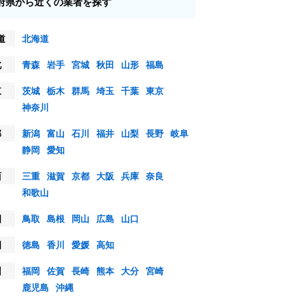
府県から近くの業者を探す
道
北海道
北
青森
岩手
宮城
秋田
山形
福島
東
茨城
栃木
群馬
埼玉
千葉
東京
神奈川
部
新潟
富山
石川
福井
山梨
長野
岐阜
静岡
愛知
西
三重
滋賀
京都
大阪
兵庫
奈良
和歌山
国
鳥取
島根
岡山
広島
山口
国
徳島
香川
愛媛
高知
州
福岡
佐賀
長崎
熊本
大分
宮崎
鹿児島
沖縄