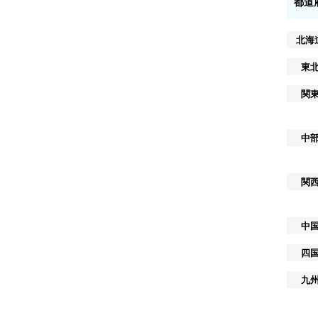
都道
北海
東
関
中
関
中
四
九