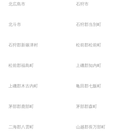
北広島市
石狩市
北斗市
石狩郡当別町
石狩郡新篠津村
松前郡松前町
松前郡福島町
上磯郡知内町
上磯郡木古内町
亀田郡七飯町
茅部郡鹿部町
茅部郡森町
二海郡八雲町
山越郡長万部町