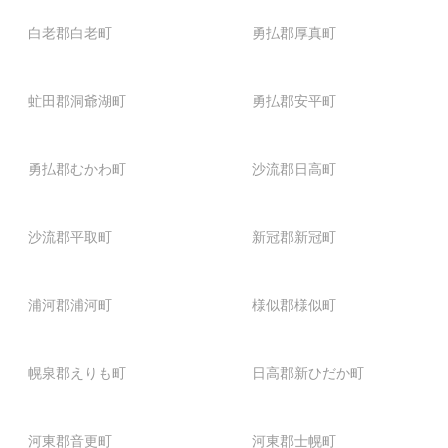
白老郡白老町
勇払郡厚真町
虻田郡洞爺湖町
勇払郡安平町
勇払郡むかわ町
沙流郡日高町
沙流郡平取町
新冠郡新冠町
浦河郡浦河町
様似郡様似町
幌泉郡えりも町
日高郡新ひだか町
河東郡音更町
河東郡士幌町