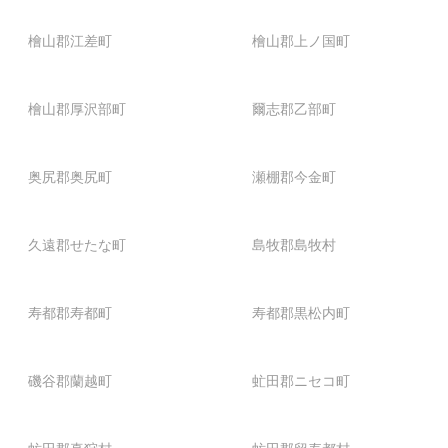
檜山郡江差町
檜山郡上ノ国町
檜山郡厚沢部町
爾志郡乙部町
奥尻郡奥尻町
瀬棚郡今金町
久遠郡せたな町
島牧郡島牧村
寿都郡寿都町
寿都郡黒松内町
磯谷郡蘭越町
虻田郡ニセコ町