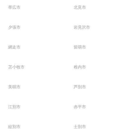
帯広市
北見市
夕張市
岩見沢市
網走市
留萌市
苫小牧市
稚内市
美唄市
芦別市
江別市
赤平市
紋別市
士別市