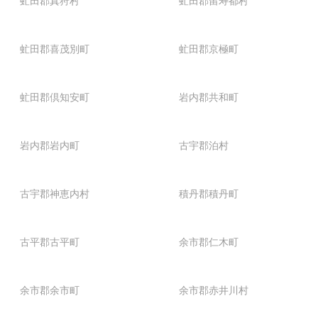
虻田郡真狩村
虻田郡留寿都村
虻田郡喜茂別町
虻田郡京極町
虻田郡倶知安町
岩内郡共和町
岩内郡岩内町
古宇郡泊村
古宇郡神恵内村
積丹郡積丹町
古平郡古平町
余市郡仁木町
余市郡余市町
余市郡赤井川村