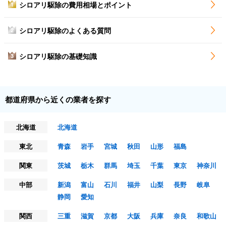
シロアリ駆除の費用相場とポイント
1
シロアリ駆除のよくある質問
2
シロアリ駆除の基礎知識
3
都道府県から近くの業者を探す
北海道
北海道
東北
青森
岩手
宮城
秋田
山形
福島
関東
茨城
栃木
群馬
埼玉
千葉
東京
神奈川
中部
新潟
富山
石川
福井
山梨
長野
岐阜
静岡
愛知
関西
三重
滋賀
京都
大阪
兵庫
奈良
和歌山