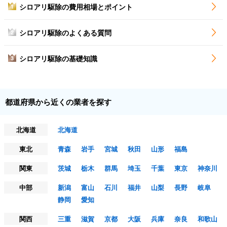
シロアリ駆除の費用相場とポイント
1
シロアリ駆除のよくある質問
2
シロアリ駆除の基礎知識
3
都道府県から近くの業者を探す
北海道
北海道
東北
青森
岩手
宮城
秋田
山形
福島
関東
茨城
栃木
群馬
埼玉
千葉
東京
神奈川
中部
新潟
富山
石川
福井
山梨
長野
岐阜
静岡
愛知
関西
三重
滋賀
京都
大阪
兵庫
奈良
和歌山