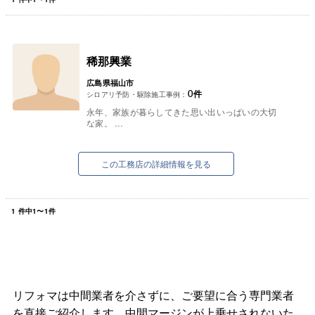
稀那興業
広島県福山市
0
件
シロアリ予防・駆除施工事例：
永年、家族が暮らしてきた思い出いっぱいの大切
な家。
壊してしまうのはなんとなく寂しくないです
か・・・？
そんな方へ！リフォームでまるで新築気分に住ま
この工務店の詳細情報を見る
いを
生...
1
件中
1
〜
1
件
リフォマは中間業者を介さずに、ご要望に合う専門業者
を直接ご紹介します。中間マージンが上乗せされないた