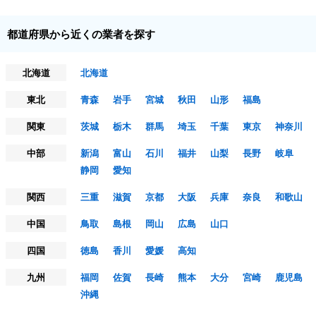
都道府県から近くの業者を探す
北海道
北海道
東北
青森
岩手
宮城
秋田
山形
福島
関東
茨城
栃木
群馬
埼玉
千葉
東京
神奈川
中部
新潟
富山
石川
福井
山梨
長野
岐阜
静岡
愛知
関西
三重
滋賀
京都
大阪
兵庫
奈良
和歌山
中国
鳥取
島根
岡山
広島
山口
四国
徳島
香川
愛媛
高知
九州
福岡
佐賀
長崎
熊本
大分
宮崎
鹿児島
沖縄