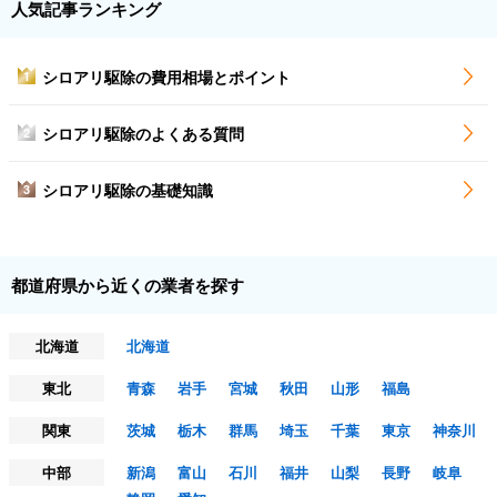
人気記事ランキング
シロアリ駆除の費用相場とポイント
1
シロアリ駆除のよくある質問
2
シロアリ駆除の基礎知識
3
都道府県から近くの業者を探す
北海道
北海道
東北
青森
岩手
宮城
秋田
山形
福島
関東
茨城
栃木
群馬
埼玉
千葉
東京
神奈川
中部
新潟
富山
石川
福井
山梨
長野
岐阜