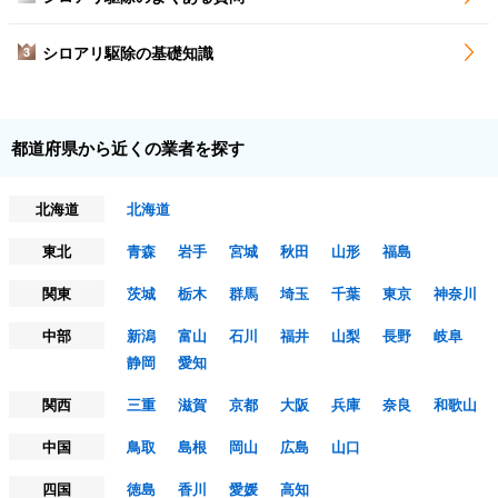
シロアリ駆除の基礎知識
3
都道府県から近くの業者を探す
北海道
北海道
東北
青森
岩手
宮城
秋田
山形
福島
関東
茨城
栃木
群馬
埼玉
千葉
東京
神奈川
中部
新潟
富山
石川
福井
山梨
長野
岐阜
静岡
愛知
関西
三重
滋賀
京都
大阪
兵庫
奈良
和歌山
中国
鳥取
島根
岡山
広島
山口
四国
徳島
香川
愛媛
高知