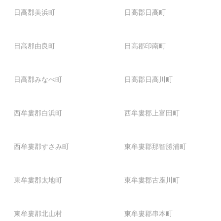
日高郡美浜町
日高郡日高町
日高郡由良町
日高郡印南町
日高郡みなべ町
日高郡日高川町
西牟婁郡白浜町
西牟婁郡上富田町
西牟婁郡すさみ町
東牟婁郡那智勝浦町
東牟婁郡太地町
東牟婁郡古座川町
東牟婁郡北山村
東牟婁郡串本町