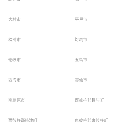
大村市
平戸市
松浦市
対馬市
壱岐市
五島市
西海市
雲仙市
南島原市
西彼杵郡長与町
西彼杵郡時津町
東彼杵郡東彼杵町