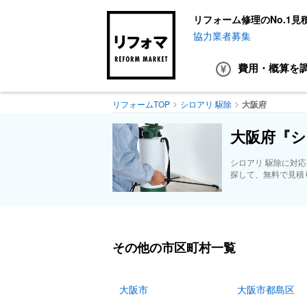
リフォーム修理のNo.1見
協力業者募集
費用・概算
を
リフォームTOP
シロアリ 駆除
大阪府
大阪府『シ
シロアリ 駆除に対
探して、無料で見積
その他の市区町村一覧
大阪市
大阪市都島区