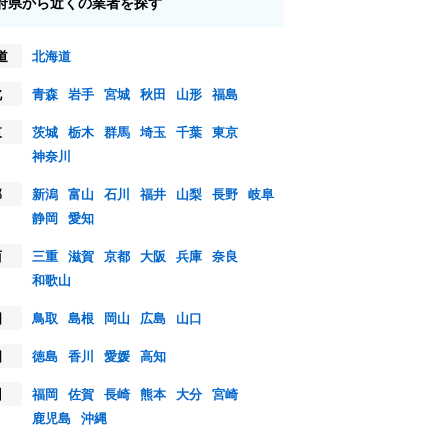
府県から近くの業者を探す
道
北海道
北
青森
岩手
宮城
秋田
山形
福島
東
茨城
栃木
群馬
埼玉
千葉
東京
神奈川
部
新潟
富山
石川
福井
山梨
長野
岐阜
静岡
愛知
西
三重
滋賀
京都
大阪
兵庫
奈良
和歌山
国
鳥取
島根
岡山
広島
山口
国
徳島
香川
愛媛
高知
州
福岡
佐賀
長崎
熊本
大分
宮崎
鹿児島
沖縄