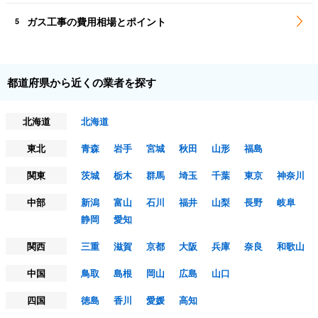
ガス工事の費用相場とポイント
5
都道府県から近くの業者を探す
北海道
北海道
東北
青森
岩手
宮城
秋田
山形
福島
関東
茨城
栃木
群馬
埼玉
千葉
東京
神奈川
中部
新潟
富山
石川
福井
山梨
長野
岐阜
静岡
愛知
関西
三重
滋賀
京都
大阪
兵庫
奈良
和歌山
中国
鳥取
島根
岡山
広島
山口
四国
徳島
香川
愛媛
高知