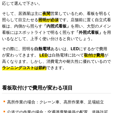
応じて選んで下さい。
そして、居酒屋は主に
夜間
営業しているため、看板を明るく
照らして目立たせる
照明が必須
です。店舗前に置く自立式看
板は、内側から照らす
「内照式看板」
を用い、大型のメイン
看板にはスポットライトで明るく照らす
「外照式看板」
を用
いるなどして、上手く使い分けると良いでしょう。
その際に、照明を
白熱電球
あるいは、
LED
にするかで費用
が変わってきます。
LED
は白熱電球に比べて
取付け費用
が
高くなります。しかし、消費電力や耐久性に優れているので
ランニングコストは節約
できます。
看板取付けで費用が変わる項目
高所作業の場合：クレーン車、高所作業車、足場組立
公道での作業の場合：交通誘導警備員の配置、道路許可