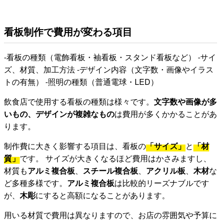
看板制作で費用が変わる項目
-看板の種類（電飾看板・袖看板・スタンド看板など） -サイ
ズ、材質、加工方法 -デザイン内容（文字数・画像やイラス
トの有無） -照明の種類（普通電球・LED）
飲食店で使用する看板の種類は様々です。
文字数や画像が多
いもの、デザインが複雑なもの
は費用が多くかかることがあ
ります。
制作費に大きく影響する項目は、看板の
「サイズ」
と
「材
質」
です。 サイズが大きくなるほど費用はかさみますし、
材質も
アルミ複合板
、
スチール複合板
、
アクリル板
、
木材
な
ど多種多様です。
アルミ複合板
は比較的リーズナブルです
が、
木彫
にすると高額になることがあります。
用いる材質で費用は異なりますので、お店の雰囲気や予算に