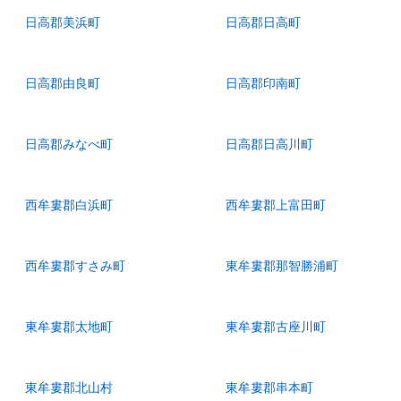
日高郡美浜町
日高郡日高町
日高郡由良町
日高郡印南町
日高郡みなべ町
日高郡日高川町
西牟婁郡白浜町
西牟婁郡上富田町
西牟婁郡すさみ町
東牟婁郡那智勝浦町
東牟婁郡太地町
東牟婁郡古座川町
東牟婁郡北山村
東牟婁郡串本町