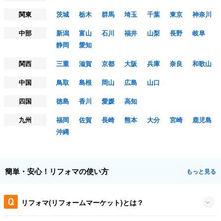
関東
茨城
栃木
群馬
埼玉
千葉
東京
神奈川
中部
新潟
富山
石川
福井
山梨
長野
岐阜
静岡
愛知
関西
三重
滋賀
京都
大阪
兵庫
奈良
和歌山
中国
鳥取
島根
岡山
広島
山口
四国
徳島
香川
愛媛
高知
九州
福岡
佐賀
長崎
熊本
大分
宮崎
鹿児島
沖縄
簡単・安心！リフォマの使い方
もっと見る
リフォマ(リフォームマーケット)とは？