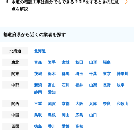
水道の増設工事は自分でもできる？DIYをするときの注意
5
点を解説
都道府県から近くの業者を探す
北海道
北海道
東北
青森
岩手
宮城
秋田
山形
福島
関東
茨城
栃木
群馬
埼玉
千葉
東京
神奈川
中部
新潟
富山
石川
福井
山梨
長野
岐阜
静岡
愛知
関西
三重
滋賀
京都
大阪
兵庫
奈良
和歌山
中国
鳥取
島根
岡山
広島
山口
四国
徳島
香川
愛媛
高知