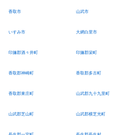
香取市
山武市
いすみ市
大網白里市
印旛郡酒々井町
印旛郡栄町
香取郡神崎町
香取郡多古町
香取郡東庄町
山武郡九十九里町
山武郡芝山町
山武郡横芝光町
長生郡一宮町
長生郡長生村