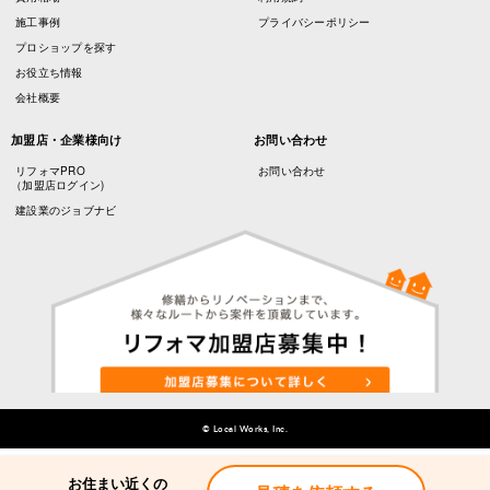
施工事例
プライバシーポリシー
プロショップを探す
お役立ち情報
会社概要
加盟店・企業様向け
お問い合わせ
リフォマPRO
お問い合わせ
（加盟店ログイン)
建設業のジョブナビ
© Local Works, Inc.
お住まい近くの
お住まい近くの