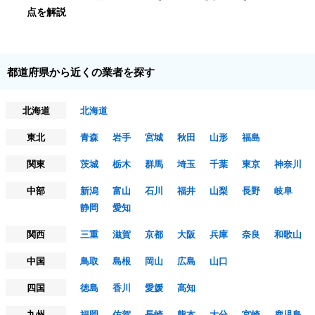
点を解説
都道府県から近くの業者を探す
北海道
北海道
東北
青森
岩手
宮城
秋田
山形
福島
関東
茨城
栃木
群馬
埼玉
千葉
東京
神奈川
中部
新潟
富山
石川
福井
山梨
長野
岐阜
静岡
愛知
関西
三重
滋賀
京都
大阪
兵庫
奈良
和歌山
中国
鳥取
島根
岡山
広島
山口
四国
徳島
香川
愛媛
高知
九州
福岡
佐賀
長崎
熊本
大分
宮崎
鹿児島