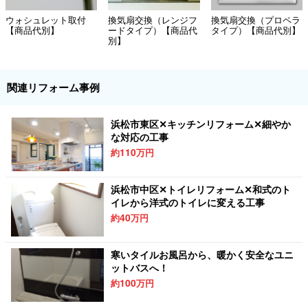
ウォシュレット取付
換気扇交換（レンジフ
換気扇交換（プロペラ
【商品代別】
ードタイプ）【商品代
タイプ）【商品代別】
別】
関連リフォーム事例
浜松市東区✕キッチンリフォーム✕細やか
な対応の工事
110
約
万円
浜松市中区✕トイレリフォーム✕和式のト
イレから洋式のトイレに変える工事
40
約
万円
寒いタイルお風呂から、暖かく安全なユニ
ットバスへ！
100
約
万円