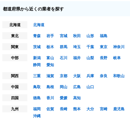
都道府県から近くの業者を探す
北海道
北海道
東北
青森
岩手
宮城
秋田
山形
福島
関東
茨城
栃木
群馬
埼玉
千葉
東京
神奈川
中部
新潟
富山
石川
福井
山梨
長野
岐阜
静岡
愛知
関西
三重
滋賀
京都
大阪
兵庫
奈良
和歌山
中国
鳥取
島根
岡山
広島
山口
四国
徳島
香川
愛媛
高知
九州
福岡
佐賀
長崎
熊本
大分
宮崎
鹿児島
沖縄