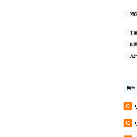
関
中
四
九
簡単