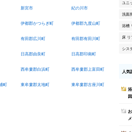
ユニ
新宮市
紀の川市
洗面
伊都郡かつらぎ町
伊都郡九度山町
浴槽
床 
有田郡広川町
有田郡有田川町
シス
日高郡由良町
日高郡印南町
西牟婁郡白浜町
西牟婁郡上富田町
人気
浦町
東牟婁郡太地町
東牟婁郡古座川町
浴
1
因
お
2
メ