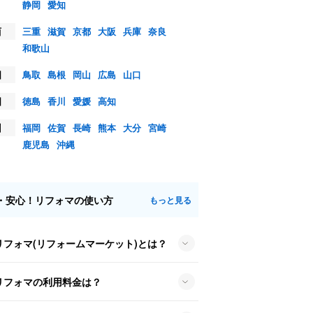
静岡
愛知
西
三重
滋賀
京都
大阪
兵庫
奈良
和歌山
国
鳥取
島根
岡山
広島
山口
国
徳島
香川
愛媛
高知
州
福岡
佐賀
長崎
熊本
大分
宮崎
鹿児島
沖縄
・安心！リフォマの使い方
もっと見る
リフォマ(リフォームマーケット)とは？
リフォマの利用料金は？