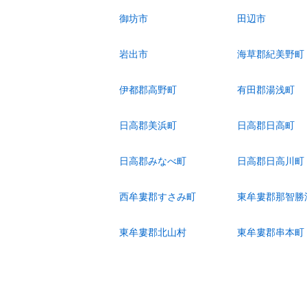
御坊市
田辺市
岩出市
海草郡紀美野町
伊都郡高野町
有田郡湯浅町
日高郡美浜町
日高郡日高町
日高郡みなべ町
日高郡日高川町
西牟婁郡すさみ町
東牟婁郡那智勝
東牟婁郡北山村
東牟婁郡串本町