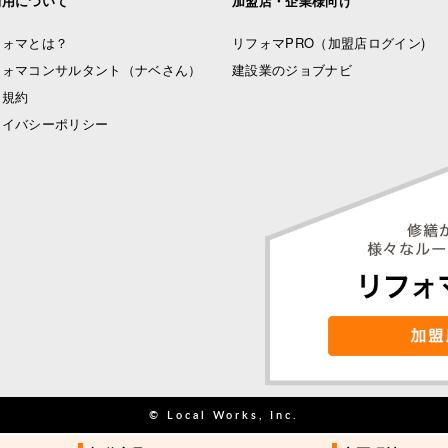
利用について
加盟店・企業様向け
フォマとは？
リフォマPRO
（加盟店ログイン)
フォマコンサルタント（ナベさん）
建設業のジョブナビ
用規約
ライバシーポリシー
© Local Works, Inc.