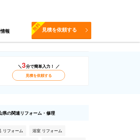
無料
見積を依頼する
ち情報
3
＼
分で簡単入力！ ／
見積を依頼する
山県の関連リフォーム・修理
呂 リフォーム
浴室 リフォーム