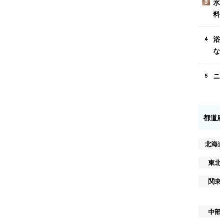
水
3
料
浴
4
な
ニ
5
都道
北海
東
関
中