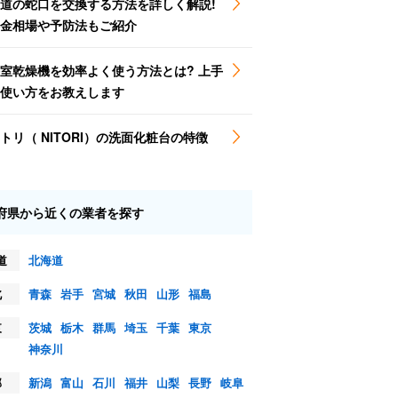
道の蛇口を交換する方法を詳しく解説!
金相場や予防法もご紹介
室乾燥機を効率よく使う方法とは? 上手
使い方をお教えします
トリ（ NITORI）の洗面化粧台の特徴
府県から近くの業者を探す
道
北海道
北
青森
岩手
宮城
秋田
山形
福島
東
茨城
栃木
群馬
埼玉
千葉
東京
神奈川
部
新潟
富山
石川
福井
山梨
長野
岐阜