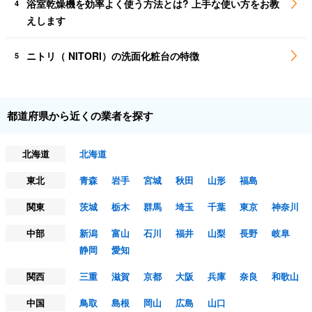
浴室乾燥機を効率よく使う方法とは? 上手な使い方をお教
4
えします
ニトリ（ NITORI）の洗面化粧台の特徴
5
都道府県から近くの業者を探す
北海道
北海道
東北
青森
岩手
宮城
秋田
山形
福島
関東
茨城
栃木
群馬
埼玉
千葉
東京
神奈川
中部
新潟
富山
石川
福井
山梨
長野
岐阜
静岡
愛知
関西
三重
滋賀
京都
大阪
兵庫
奈良
和歌山
中国
鳥取
島根
岡山
広島
山口