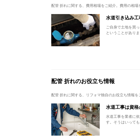
配管 折れ
に関する、費用相場をご紹介。費用の相場
水道引き込み工
ご自身で土地を買っ
ということがあります
配管 折れのお役立ち情報
配管 折れ
に関する、リフォマ独自のお役立ち情報を
水道工事は資格
水道工事を業者に依
す。そうはいっても