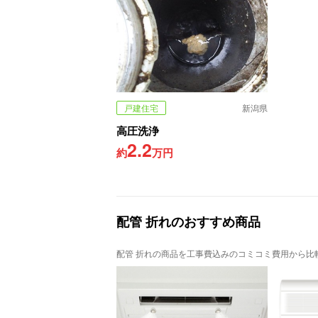
戸建住宅
新潟県
高圧洗浄
2.2
約
万円
配管 折れのおすすめ商品
配管 折れの商品を工事費込みのコミコミ費用から比