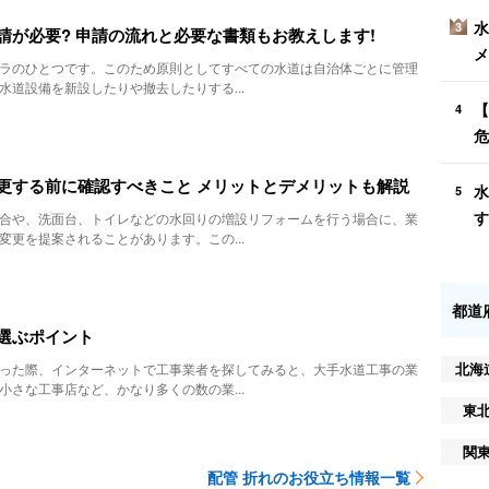
水
3
請が必要? 申請の流れと必要な書類もお教えします!
メ
ラのひとつです。このため原則としてすべての水道は自治体ごとに管理
水道設備を新設したりや撤去したりする...
【
4
危
更する前に確認すべきこと メリットとデメリットも解説
水
5
す
合や、洗面台、トイレなどの水回りの増設リフォームを行う場合に、業
変更を提案されることがあります。この...
都道
選ぶポイント
北海
った際、インターネットで工事業者を探してみると、大手水道工事の業
小さな工事店など、かなり多くの数の業...
東
関
配管 折れのお役立ち情報一覧