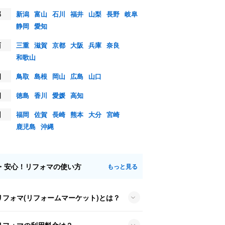
部
新潟
富山
石川
福井
山梨
長野
岐阜
静岡
愛知
西
三重
滋賀
京都
大阪
兵庫
奈良
和歌山
国
鳥取
島根
岡山
広島
山口
国
徳島
香川
愛媛
高知
州
福岡
佐賀
長崎
熊本
大分
宮崎
鹿児島
沖縄
・安心！リフォマの使い方
もっと見る
リフォマ(リフォームマーケット)とは？