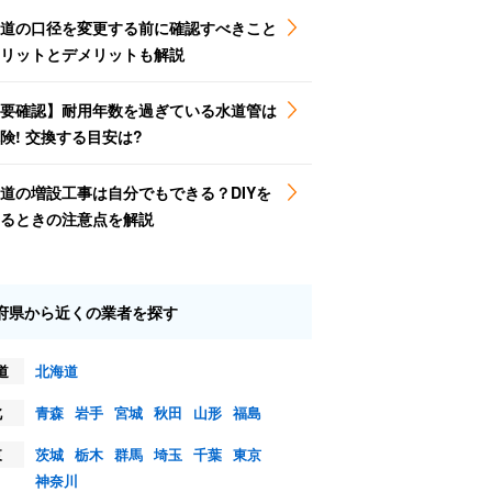
道の口径を変更する前に確認すべきこと
リットとデメリットも解説
要確認】耐用年数を過ぎている水道管は
険! 交換する目安は?
道の増設工事は自分でもできる？DIYを
るときの注意点を解説
府県から近くの業者を探す
道
北海道
北
青森
岩手
宮城
秋田
山形
福島
東
茨城
栃木
群馬
埼玉
千葉
東京
神奈川