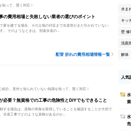
を知って、賢く対応！
水ま
事の費用相場と失敗しない業者の選びのポイント
キッ
て家を建てる場合、その土地の付近まで水道管がまだ引かれていない、
。 そのようなときは、別途水道の...
壁 修
洗面
配管 折れの費用相場情報一覧
解体
人気
ご紹介。意外と知られていない知識を知って、賢く対応！
水
1
が必要？無資格での工事の危険性とDIYでもできること
業
頼する場合は、資格の有無を取得していることを確認することが大切で
、水道工事でどのような資格があるのか...
水
2
危