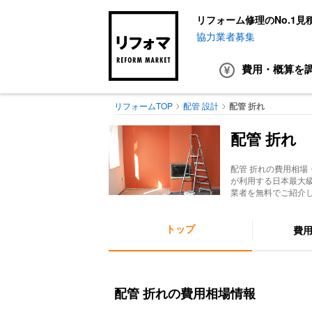
リフォーム修理のNo.1見
協力業者募集
費用・概算
を
リフォームTOP
配管 設計
配管 折れ
配管 折れ
配管 折れ
の費用相場
が利用する日本最大
業者を無料でご紹介
トップ
費
配管 折れの費用相場情報