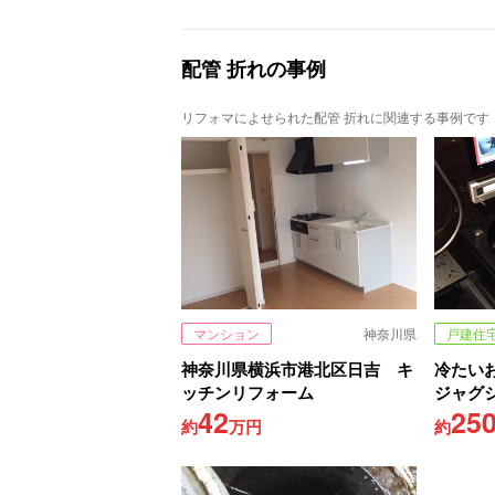
配管 折れの事例
リフォマによせられた配管 折れに関連する事例です
マンション
神奈川県
戸建住
神奈川県横浜市港北区日吉 キ
冷たい
ッチンリフォーム
ジャグ
42
25
約
万円
約