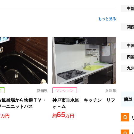
中
もっと見る
関
中
四
九
宅
愛知県
マンション
兵庫県
簡単
お風呂場から快適ＴＶ・
神戸市垂水区 キッチン リフ
ジーユニットバス
ォ－ム
0
65
万円
約
万円