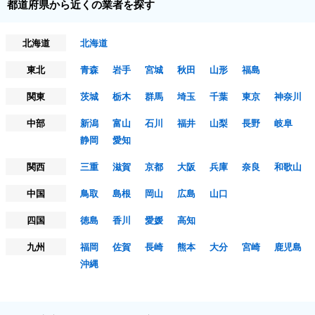
都道府県から近くの業者を探す
北海道
北海道
東北
青森
岩手
宮城
秋田
山形
福島
関東
茨城
栃木
群馬
埼玉
千葉
東京
神奈川
中部
新潟
富山
石川
福井
山梨
長野
岐阜
静岡
愛知
関西
三重
滋賀
京都
大阪
兵庫
奈良
和歌山
中国
鳥取
島根
岡山
広島
山口
四国
徳島
香川
愛媛
高知
九州
福岡
佐賀
長崎
熊本
大分
宮崎
鹿児島
沖縄