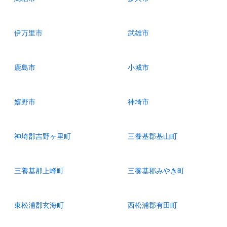
伊万里市
武雄市
鹿島市
小城市
嬉野市
神埼市
神埼郡吉野ヶ里町
三養基郡基山町
三養基郡上峰町
三養基郡みやき町
東松浦郡玄海町
西松浦郡有田町