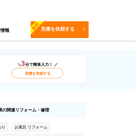
無料
見積を依頼する
ち情報
3
＼
分で簡単入力！ ／
見積を依頼する
県の関連リフォーム・修理
わり
お風呂 リフォーム