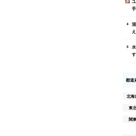
ユ
3
手
混
4
え
水
5
す
都道
北海
東
関