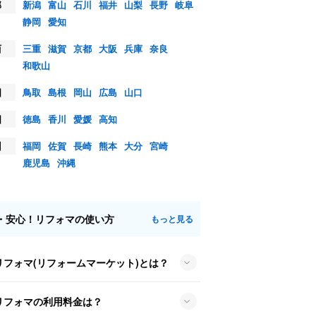
部
新潟
富山
石川
福井
山梨
長野
岐阜
静岡
愛知
西
三重
滋賀
京都
大阪
兵庫
奈良
和歌山
国
鳥取
島根
岡山
広島
山口
国
徳島
香川
愛媛
高知
州
福岡
佐賀
長崎
熊本
大分
宮崎
鹿児島
沖縄
・安心！リフォマの使い方
もっと見る
リフォマ(リフォームマーケット)とは？
リフォマの利用料金は？