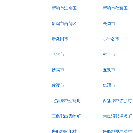
新潟市江南区
新潟市秋葉区
新潟市西蒲区
長岡市
新発田市
小千谷市
見附市
村上市
妙高市
五泉市
佐渡市
魚沼市
北蒲原郡聖籠町
西蒲原郡弥彦村
三島郡出雲崎町
南魚沼郡湯沢町
岩船郡関川村
岩船郡粟島浦村