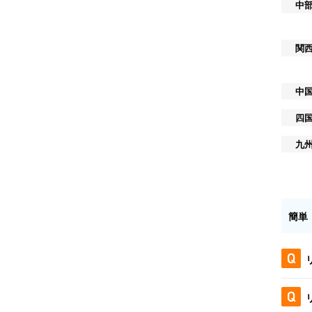
中
関
中
四
九
簡単