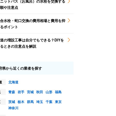
ニットバス（お風呂）の水栓を交換する
順や注意点
合水栓・蛇口交換の費用相場と費用を抑
るポイント
道の増設工事は自分でもできる？DIYを
るときの注意点を解説
府県から近くの業者を探す
道
北海道
北
青森
岩手
宮城
秋田
山形
福島
東
茨城
栃木
群馬
埼玉
千葉
東京
神奈川