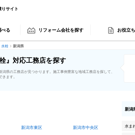
積りサイト
調べる
リフォーム会社
を探す
お役立
水栓
新潟県
栓』対応工務店を探す
新潟県の工務店が見つかります。施工事例豊富な地域工務店を探して、
できます。
新潟
水ま
新潟市東区
新潟市中央区