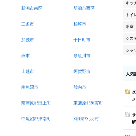
キッ
新潟市南区
新潟市西区
トイ
三条市
柏崎市
浴室
シス
加茂市
十日町市
シャ
燕市
糸魚川市
上越市
阿賀野市
人気
南魚沼市
胎内市
水
1
メ
南蒲原郡田上町
東蒲原郡阿賀町
サ
2
中魚沼郡津南町
刈羽郡刈羽村
解