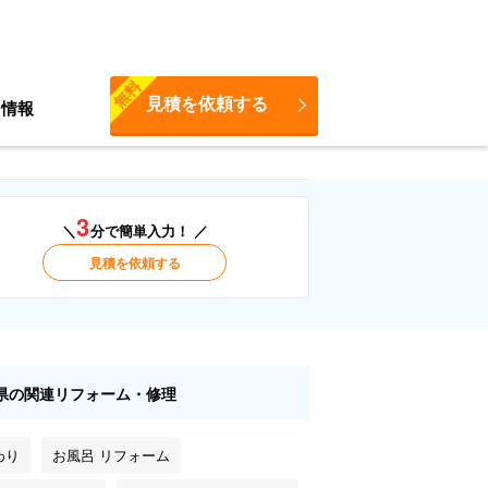
無料
見積を依頼する
ち情報
3
＼
分で簡単入力！ ／
見積を依頼する
県の関連リフォーム・修理
わり
お風呂 リフォーム