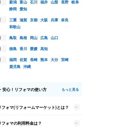
部
新潟
富山
石川
福井
山梨
長野
岐阜
静岡
愛知
西
三重
滋賀
京都
大阪
兵庫
奈良
和歌山
国
鳥取
島根
岡山
広島
山口
国
徳島
香川
愛媛
高知
州
福岡
佐賀
長崎
熊本
大分
宮崎
鹿児島
沖縄
・安心！リフォマの使い方
もっと見る
リフォマ(リフォームマーケット)とは？
リフォマの利用料金は？