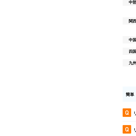
中
関
中
四
九
簡単