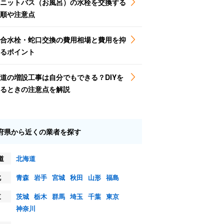
ニットバス（お風呂）の水栓を交換する
順や注意点
合水栓・蛇口交換の費用相場と費用を抑
るポイント
道の増設工事は自分でもできる？DIYを
るときの注意点を解説
府県から近くの業者を探す
道
北海道
北
青森
岩手
宮城
秋田
山形
福島
東
茨城
栃木
群馬
埼玉
千葉
東京
神奈川