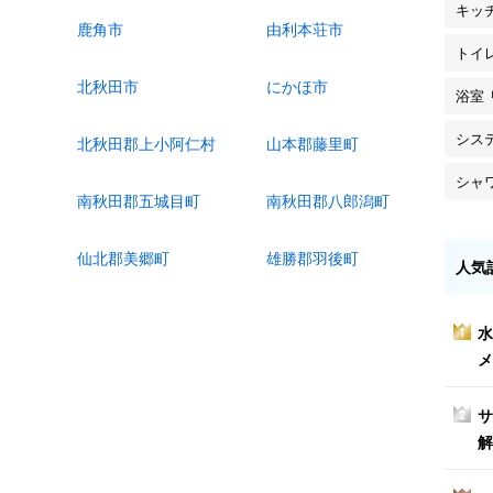
キッ
鹿角市
由利本荘市
トイ
北秋田市
にかほ市
浴室
シス
北秋田郡上小阿仁村
山本郡藤里町
シャ
南秋田郡五城目町
南秋田郡八郎潟町
仙北郡美郷町
雄勝郡羽後町
人気
水
1
メ
サ
2
解