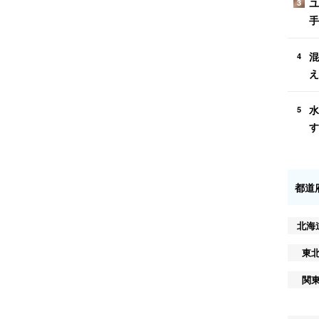
ユ
3
手
混
4
え
水
5
す
都道
北海
東
関