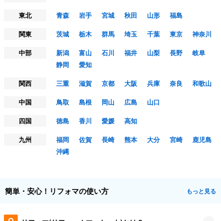
東北
青森
岩手
宮城
秋田
山形
福島
関東
茨城
栃木
群馬
埼玉
千葉
東京
神奈川
中部
新潟
富山
石川
福井
山梨
長野
岐阜
静岡
愛知
関西
三重
滋賀
京都
大阪
兵庫
奈良
和歌山
中国
鳥取
島根
岡山
広島
山口
四国
徳島
香川
愛媛
高知
九州
福岡
佐賀
長崎
熊本
大分
宮崎
鹿児島
沖縄
簡単・安心！リフォマの使い方
もっと見る