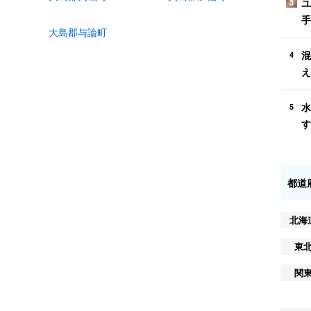
ユ
3
手
大島郡与論町
混
4
え
水
5
す
都道
北海
東
関