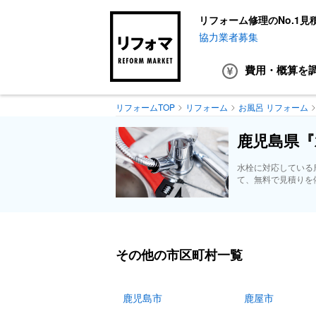
リフォーム修理のNo.1見
協力業者募集
費用・概算
を
リフォームTOP
リフォーム
お風呂 リフォーム
鹿児島県『
水栓に対応している
て、無料で見積りを
その他の市区町村一覧
鹿児島市
鹿屋市