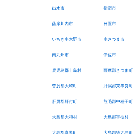
出水市
指宿市
薩摩川内市
日置市
いちき串木野市
南さつま市
南九州市
伊佐市
鹿児島郡十島村
薩摩郡さつま町
曽於郡大崎町
肝属郡東串良町
肝属郡肝付町
熊毛郡中種子町
大島郡大和村
大島郡宇検村
大島郡喜界町
大島郡徳之島町