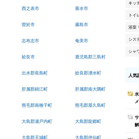
キッ
西之表市
垂水市
トイ
曽於市
霧島市
浴室
シス
志布志市
奄美市
シャ
姶良市
鹿児島郡三島村
出水郡長島町
姶良郡湧水町
人気
肝属郡錦江町
肝属郡南大隅町
水
1
メ
熊毛郡南種子町
熊毛郡屋久島町
サ
2
大島郡瀬戸内町
大島郡龍郷町
解
大島郡天城町
大島郡伊仙町