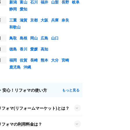
部
新潟
富山
石川
福井
山梨
長野
岐阜
静岡
愛知
西
三重
滋賀
京都
大阪
兵庫
奈良
和歌山
国
鳥取
島根
岡山
広島
山口
国
徳島
香川
愛媛
高知
州
福岡
佐賀
長崎
熊本
大分
宮崎
鹿児島
沖縄
・安心！リフォマの使い方
もっと見る
リフォマ(リフォームマーケット)とは？
リフォマの利用料金は？