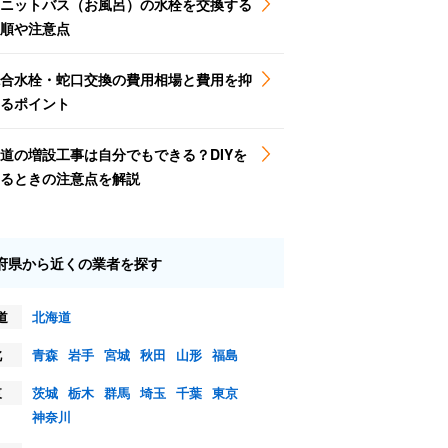
ニットバス（お風呂）の水栓を交換する
順や注意点
合水栓・蛇口交換の費用相場と費用を抑
るポイント
道の増設工事は自分でもできる？DIYを
るときの注意点を解説
府県から近くの業者を探す
道
北海道
北
青森
岩手
宮城
秋田
山形
福島
東
茨城
栃木
群馬
埼玉
千葉
東京
神奈川