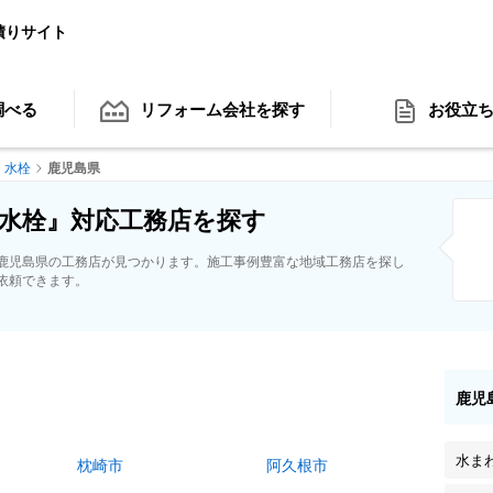
積りサイト
調べる
リフォーム会社
を探す
お役立
水栓
鹿児島県
水栓』対応工務店を探す
鹿児島県の工務店が見つかります。施工事例豊富な地域工務店を探し
依頼できます。
鹿児
水ま
枕崎市
阿久根市