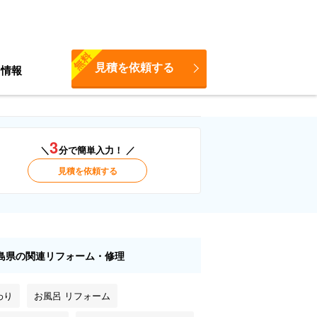
無料
見積を依頼する
ち情報
3
＼
分で簡単入力！ ／
見積を依頼する
島県の関連リフォーム・修理
わり
お風呂 リフォーム