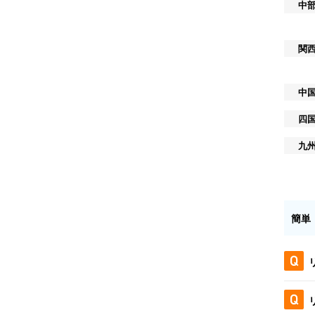
中
関
中
四
九
簡単