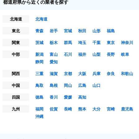
都道府県から近くの業者を探す
北海道
北海道
東北
青森
岩手
宮城
秋田
山形
福島
関東
茨城
栃木
群馬
埼玉
千葉
東京
神奈川
中部
新潟
富山
石川
福井
山梨
長野
岐阜
静岡
愛知
関西
三重
滋賀
京都
大阪
兵庫
奈良
和歌山
中国
鳥取
島根
岡山
広島
山口
四国
徳島
香川
愛媛
高知
九州
福岡
佐賀
長崎
熊本
大分
宮崎
鹿児島
沖縄