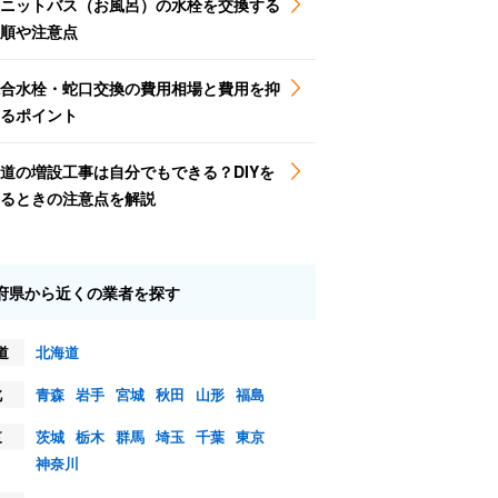
ニットバス（お風呂）の水栓を交換する
順や注意点
合水栓・蛇口交換の費用相場と費用を抑
るポイント
道の増設工事は自分でもできる？DIYを
るときの注意点を解説
府県から近くの業者を探す
道
北海道
北
青森
岩手
宮城
秋田
山形
福島
東
茨城
栃木
群馬
埼玉
千葉
東京
神奈川