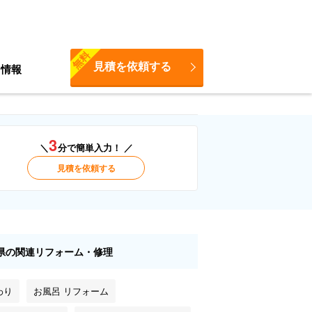
無料
見積を依頼する
ち情報
3
＼
分で簡単入力！ ／
見積を依頼する
県の関連リフォーム・修理
わり
お風呂 リフォーム