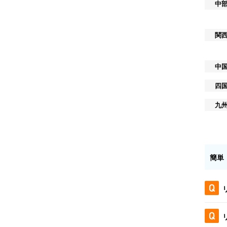
中
関
中
四
九
簡単