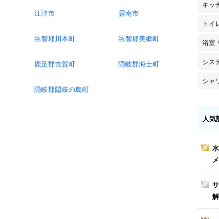
キッ
江津市
雲南市
トイ
邑智郡川本町
邑智郡美郷町
浴室
シス
鹿足郡吉賀町
隠岐郡海士町
シャ
隠岐郡隠岐の島町
人気
水
1
メ
サ
2
解