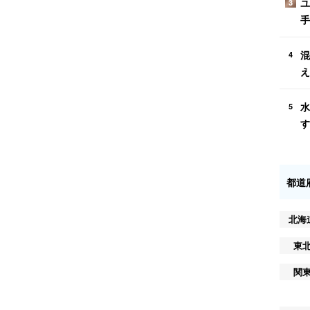
ユ
3
手
混
4
え
水
5
す
都道
北海
東
関