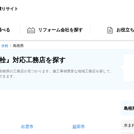
積りサイト
調べる
リフォーム会社
を探す
お役立
水栓
島根県
栓』対応工務店を探す
島根県の工務店が見つかります。施工事例豊富な地域工務店を探して、
できます。
島根
水ま
出雲市
益田市