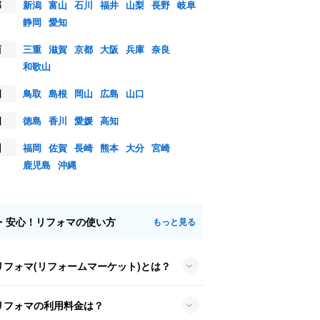
部
新潟
富山
石川
福井
山梨
長野
岐阜
静岡
愛知
西
三重
滋賀
京都
大阪
兵庫
奈良
和歌山
国
鳥取
島根
岡山
広島
山口
国
徳島
香川
愛媛
高知
州
福岡
佐賀
長崎
熊本
大分
宮崎
鹿児島
沖縄
・安心！リフォマの使い方
もっと見る
リフォマ(リフォームマーケット)とは？
リフォマの利用料金は？