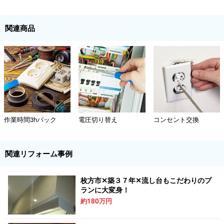
関連商品
作業時間3hパック
電圧切り替え
コンセント交換
関連リフォーム事例
枚方市✕築３７年✕流し台もこだわりのプ
ランに大変身！
180
約
万円