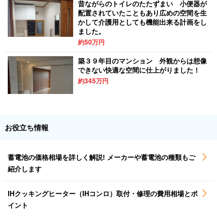
昔ながらのトイレのたたずまい 小便器が
配置されていたこともあり広めの空間を生
かして介護用としても機能出来る計画をし
ました。
50
約
万円
築３９年目のマンション 外観からは想像
できない快適な空間に仕上がりました！
345
約
万円
お役立ち情報
蓄電池の価格相場を詳しく解説! メーカーや蓄電池の種類もご
紹介します
IHクッキングヒーター（IHコンロ）取付・修理の費用相場とポ
イント