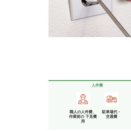
人件費
職人の人件費、
駐車場代・
作業前の 下見費
交通費
用