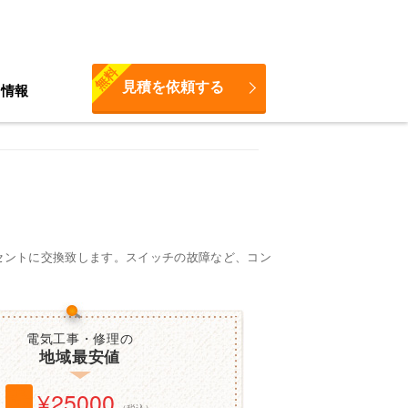
無料
見積を依頼する
ち情報
セントに交換致します。スイッチの故障など、コン
電気工事・修理の
地域最安値
25000