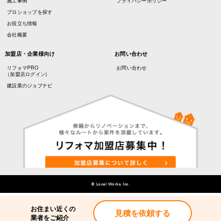
施工事例
プライバシーポリシー
プロショップを探す
お役立ち情報
会社概要
加盟店・企業様向け
お問い合わせ
リフォマPRO
お問い合わせ
（加盟店ログイン)
建設業のジョブナビ
© Local Works, Inc.
お住まい近くの
お住まい近くの
見積を依頼する
見積を依頼する
業者をご紹介
業者をご紹介