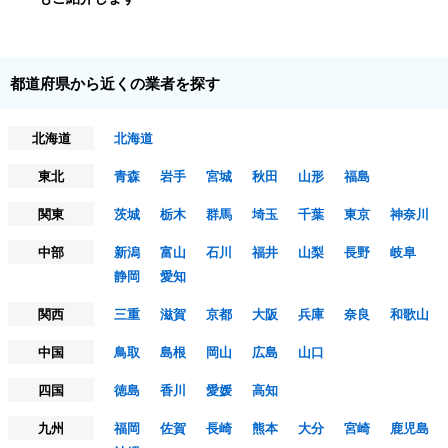
都道府県から近くの業者を探す
北海道
北海道
東北
青森
岩手
宮城
秋田
山形
福島
関東
茨城
栃木
群馬
埼玉
千葉
東京
神奈川
中部
新潟
富山
石川
福井
山梨
長野
岐阜
静岡
愛知
関西
三重
滋賀
京都
大阪
兵庫
奈良
和歌山
中国
鳥取
島根
岡山
広島
山口
四国
徳島
香川
愛媛
高知
九州
福岡
佐賀
長崎
熊本
大分
宮崎
鹿児島