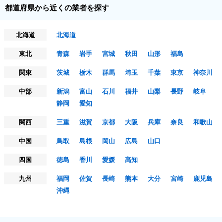
都道府県から近くの業者を探す
北海道
北海道
東北
青森
岩手
宮城
秋田
山形
福島
関東
茨城
栃木
群馬
埼玉
千葉
東京
神奈川
中部
新潟
富山
石川
福井
山梨
長野
岐阜
静岡
愛知
関西
三重
滋賀
京都
大阪
兵庫
奈良
和歌山
中国
鳥取
島根
岡山
広島
山口
四国
徳島
香川
愛媛
高知
九州
福岡
佐賀
長崎
熊本
大分
宮崎
鹿児島
沖縄