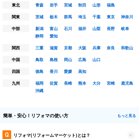
東北
青森
岩手
宮城
秋田
山形
福島
関東
茨城
栃木
群馬
埼玉
千葉
東京
神奈川
中部
新潟
富山
石川
福井
山梨
長野
岐阜
静岡
愛知
関西
三重
滋賀
京都
大阪
兵庫
奈良
和歌山
中国
鳥取
島根
岡山
広島
山口
四国
徳島
香川
愛媛
高知
九州
福岡
佐賀
長崎
熊本
大分
宮崎
鹿児島
沖縄
簡単・安心！リフォマの使い方
もっと見る
リフォマ(リフォームマーケット)とは？