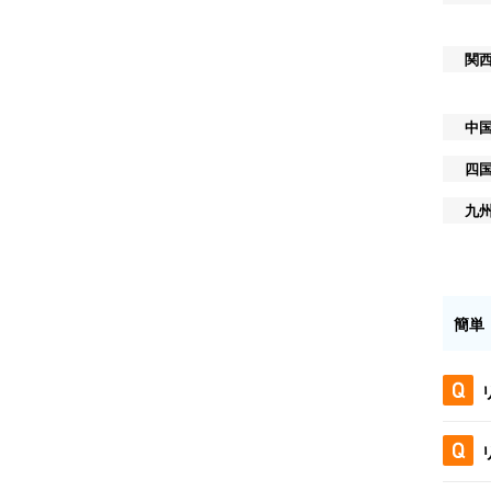
関
中
四
九
簡単