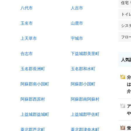
住宅
八代市
人吉市
トイ
玉名市
山鹿市
シス
フロ
上天草市
宇城市
合志市
下益城郡美里町
人気
玉名郡長洲町
玉名郡和水町
分
1
阿蘇郡南小国町
阿蘇郡小国町
は
介
阿蘇郡西原村
阿蘇郡南阿蘇村
ア
2
や
上益城郡益城町
上益城郡甲佐町
蛍
3
葦北郡芦北町
葦北郡津奈木町