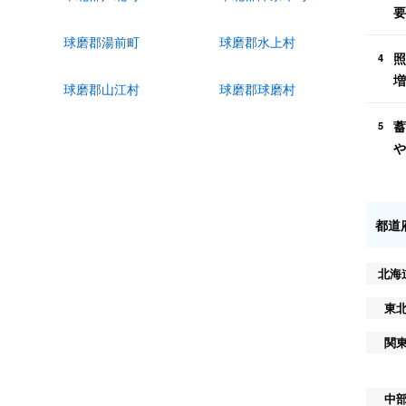
要
球磨郡湯前町
球磨郡水上村
照
4
増
球磨郡山江村
球磨郡球磨村
蓄
5
や
都道
北海
東
関
中