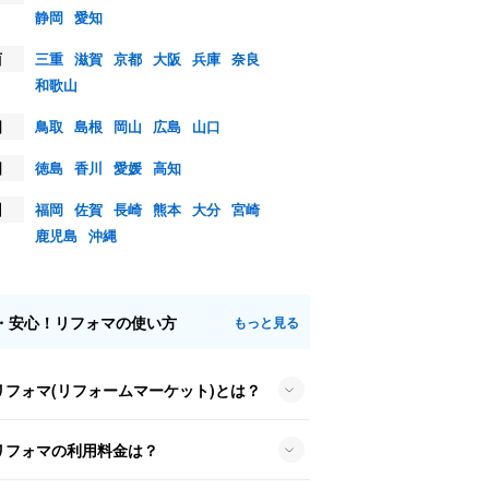
静岡
愛知
西
三重
滋賀
京都
大阪
兵庫
奈良
和歌山
国
鳥取
島根
岡山
広島
山口
国
徳島
香川
愛媛
高知
州
福岡
佐賀
長崎
熊本
大分
宮崎
鹿児島
沖縄
・安心！リフォマの使い方
もっと見る
リフォマ(リフォームマーケット)とは？
リフォマの利用料金は？