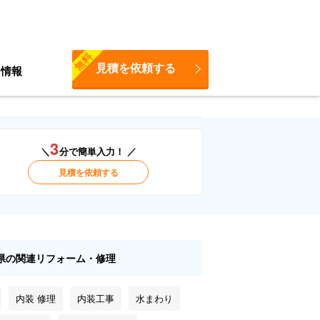
無料
見積を依頼する
ち情報
3
＼
分で簡単入力！ ／
見積を依頼する
県の関連リフォーム・修理
内装 修理
内装工事
水まわり