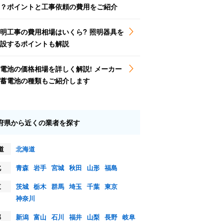
？ポイントと工事依頼の費用をご紹介
明工事の費用相場はいくら? 照明器具を
設するポイントも解説
電池の価格相場を詳しく解説! メーカー
蓄電池の種類もご紹介します
府県から近くの業者を探す
道
北海道
北
青森
岩手
宮城
秋田
山形
福島
東
茨城
栃木
群馬
埼玉
千葉
東京
神奈川
部
新潟
富山
石川
福井
山梨
長野
岐阜