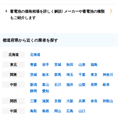
蓄電池の価格相場を詳しく解説! メーカーや蓄電池の種類
5
もご紹介します
都道府県から近くの業者を探す
北海道
北海道
東北
青森
岩手
宮城
秋田
山形
福島
関東
茨城
栃木
群馬
埼玉
千葉
東京
神奈川
中部
新潟
富山
石川
福井
山梨
長野
岐阜
静岡
愛知
関西
三重
滋賀
京都
大阪
兵庫
奈良
和歌山
中国
鳥取
島根
岡山
広島
山口