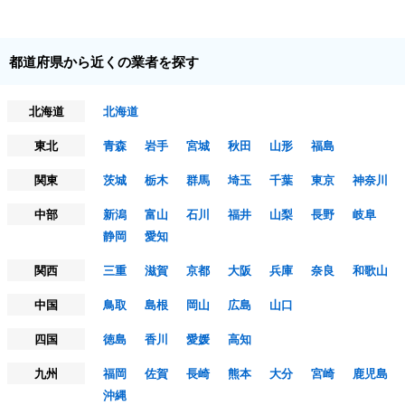
都道府県から近くの業者を探す
北海道
北海道
東北
青森
岩手
宮城
秋田
山形
福島
関東
茨城
栃木
群馬
埼玉
千葉
東京
神奈川
中部
新潟
富山
石川
福井
山梨
長野
岐阜
静岡
愛知
関西
三重
滋賀
京都
大阪
兵庫
奈良
和歌山
中国
鳥取
島根
岡山
広島
山口
四国
徳島
香川
愛媛
高知
九州
福岡
佐賀
長崎
熊本
大分
宮崎
鹿児島
沖縄